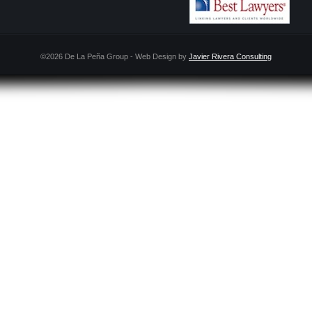
©2026 De La Peña Group - Web Design by
Javier Rivera Consulting