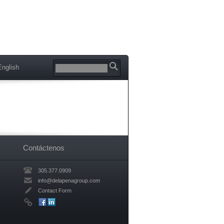
glish
Contáctenos
305.377.0909
info@delapenagroup.com
Contact Form