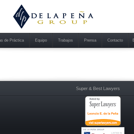
as de Práctica
Equipo
Trabajos
Prensa
Contacto
En
s
Super & Best Lawyers